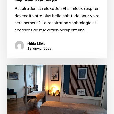
Respiration et relaxation Et si mieux respirer
devenait votre plus belle habitude pour vivre
sereinement ? La respiration sophrologie et
exercices de relaxation occupent une…
Hilda LEAL
18 janvier 2025
séance
de
sophrologie
à
Vincennes,
les
bienfaits