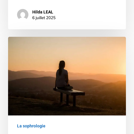
Hilda LEAL
6 juillet 2025
Comment
bien
dormir
avec
la
sophrologie
La sophrologie