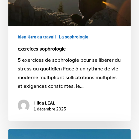
bien-être au travail
La sophrologie
exercices sophrologie
5 exercices de sophrologie pour se libérer du
stress au quotidien Face à un rythme de vie
moderne multipliant sollicitations multiples
et exigences constantes, le…
Hilda LEAL
1 décembre 2025
sophrologie