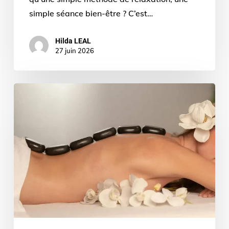
simple séance bien-être ? C’est…
Hilda LEAL
27 juin 2026
sophrologue
spécialisée
dans
la
gestion
du
stress